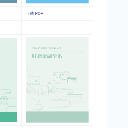
下載 PDF