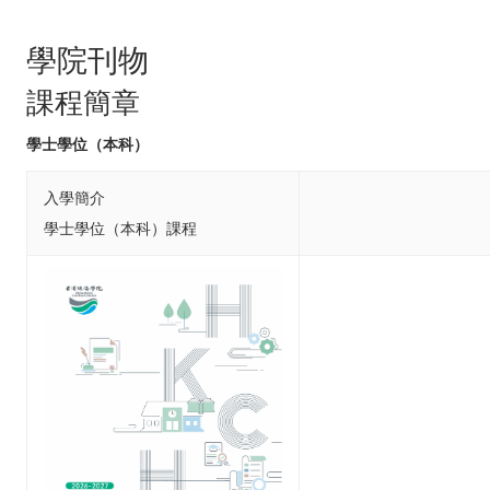
學院刊物
課程簡章
學士學位（本科）
入學簡介
學士學位（本科）課程