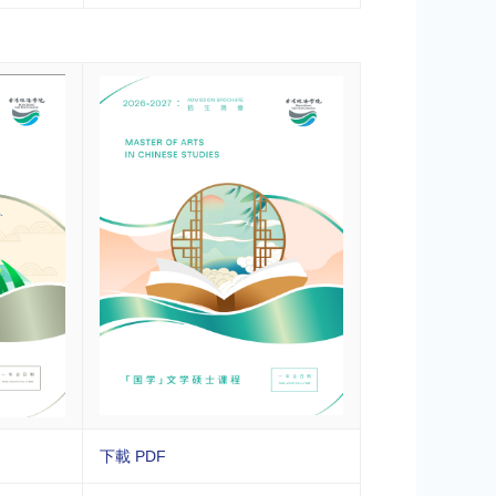
下載 PDF