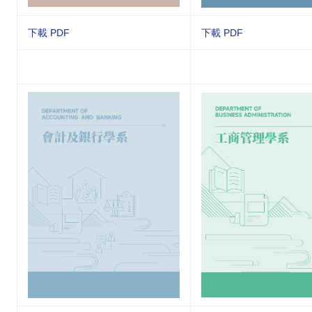
下載 PDF
下載 PDF