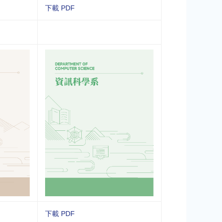
下載 PDF
下載 PDF