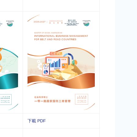
下載 PDF