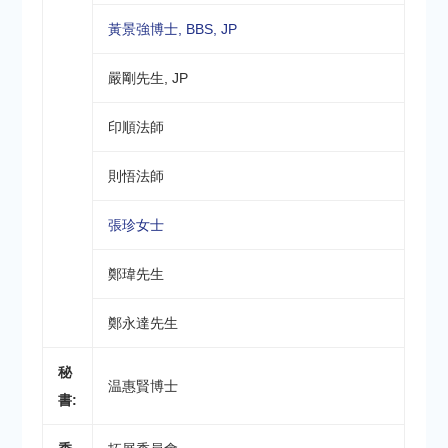
黃景強博士, BBS, JP
嚴剛先生, JP
印順法師
則悟法師
張珍女士
鄭瑋先生
鄭永達先生
秘
温惠賢博士
書: