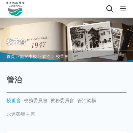
校董會
首頁
>
關於本校
>
管治
>
校董會
管治
校董會
校務委員會
教務委員會
管治架構
永遠榮譽主席