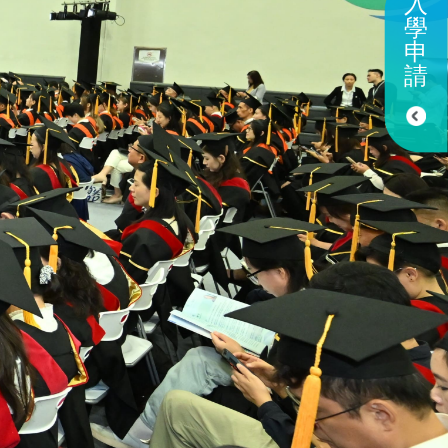
入
學
申
請