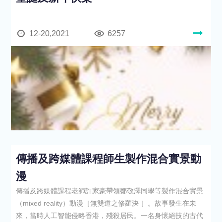
12-20,2021
6257
傳播及跨媒體課程師生製作混合實景動
漫
傳播及跨媒體課程老師許家豪帶領鄒敬澤同學等製作混合實景
（mixed reality）動漫［無雙道之修羅決 ］。故事發生在未
來，當時人工智能侵略香港，殘殺居民。一名身懷絕技的古代