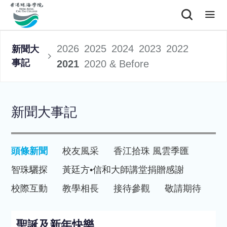
2026
2025
2024
2023
2022
新聞大
事記
2021
2020 & Before
新聞大事記
頭條新聞
校友風采
香江拾珠 風雲季匯
智珠驪探
黃廷方•信和大師講堂
捐贈感謝
校際互動
教學相長
接待參觀
敬請期待
聖誕及新年快樂