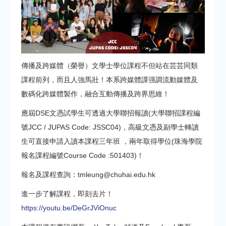
傳播及跨媒體（榮譽）文學士學位課程不但站在芸芸同類
課程前列，而且人強馬壯！本系跨媒體課强調流動媒體及
數碼化跨媒體製作，融合互動傳播及跨界思維！
應屆DSE文憑試學生可透過大學聯招報讀(大學聯招課程編
號JCC / JUPAS Code: JSSC04)，高級文憑及副學士轉讀
生可直接申請入讀本課程三年班 ，兩年取得學位(珠海學院
報名課程編號Course Code :501403)！
報名及課程查詢：tmleung@chuhai.edu.hk
進一步了解課程，即刻去片！
https://youtu.be/DeGrJViOnuc