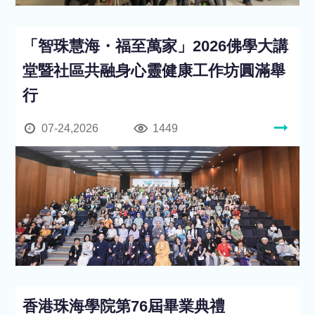
「智珠慧海・福至萬家」2026佛學大講
堂暨社區共融身心靈健康工作坊圓滿舉
行
07-24,2026
1449
香港珠海學院第76屆畢業典禮