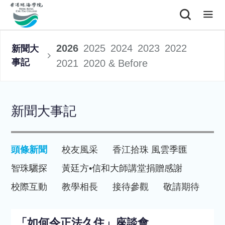
2026
2025
2024
2023
2022
新聞大
事記
2021
2020 & Before
新聞大事記
頭條新聞
校友風采
香江拾珠 風雲季匯
智珠驪探
黃廷方•信和大師講堂
捐贈感謝
校際互動
教學相長
接待參觀
敬請期待
「如何令正法久住」座談會