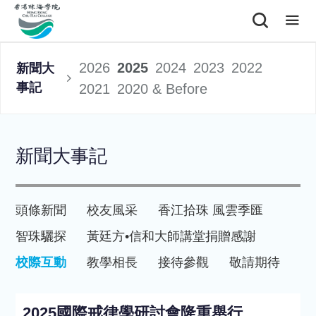
2026
2025
2024
2023
2022
新聞大
事記
2021
2020 & Before
新聞大事記
頭條新聞
校友風采
香江拾珠 風雲季匯
智珠驪探
黃廷方•信和大師講堂
捐贈感謝
校際互動
教學相長
接待參觀
敬請期待
2025國際戒律學研討會隆重舉行