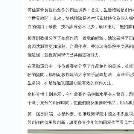
何佳霖會長提出創作的四重境界：首先，生活體驗是創作
向世界敞開；其次，情感體驗是將生活素材轉化為個人獨
血的傷口；最後，技巧訓練必不可少，最終達到「無招勝
梅真副教授分享了她寫作第一首歌的經驗，她說要將平日
會因沈澱而更加深刻。台灣作家、香港珠海學院中文系副
佳途徑，並祝賀同學們已具備這項能力。
在互動環節中，多位參賽者分享了作品創作的靈感，並就
驗的提問，楊明副教授建議大家隨手記錄想法，這些筆記
生常談，卻是經過實踐證明最有效的寫作方法。
俞松青博士則表示，今年參賽作品整體水平令人驚喜，題
予選手充分的創作時間，使他們能反覆推敲作品，用語和
第一屆是開端，亦是約定。香港珠海學院中國文學系重視
與創作的傳承與創新，讓更多青少年能夠因寫作而看見世