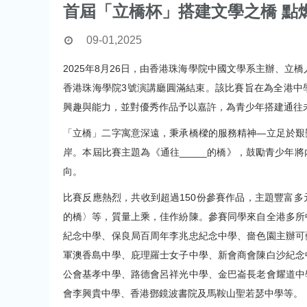
首屆「立橋杯」搭建文學之橋 點
09-01,2025
2025年8月26日，由香港珠海學院中國文學系主辦、立
香港珠海學院3號演講廳圓滿結束。該比賽旨在為全港中
興趣與能力，並對優秀作品予以嘉許，為青少年搭建通往
「立橋」二字寓意深遠，秉承橋樑的服務精神—立足於艱
岸。本屆比賽主題為《通往_____的橋》，鼓勵青少年
向。
比賽反應熱烈，共收到超過150份參賽作品，主題豐富
的橋〉等，質量上乘，佳作紛陳。參賽同學來自全港多所
紀念中學、保良局百周年李兆忠紀念中學、嗇色園主辦可
軍澳香島中學、庇理羅士女子中學、新會商會陳白沙紀念
公會基孝中學、路德會呂祥光中學、金巴崙長老會耀道中
會李興貴中學、香港鄧鏡波書院及馬鞍山聖若瑟中學等。