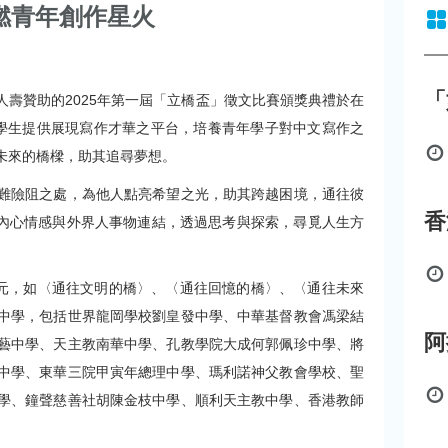
燃青年創作星火
「
橋人壽贊助的2025年第一屆「立橋盃」徵文比賽頒獎典禮於在
學生提供展現寫作才華之平台，培養青年學子對中文寫作之
未來的橋樑，助其追尋夢想。
難險阻之處，為他人點亮希望之光，助其跨越困境，通往彼
將內心情感與外界人事物連結，透過思考與探索，尋覓人生方
多元，如〈通往文明的橋〉、〈通往回憶的橋〉、〈通往未來
中學，包括世界龍岡學校劉皇發中學、中華基督教會馮梁結
藝中學、天主教南華中學、孔教學院大成何郭佩珍中學、將
中學、東華三院甲寅年總理中學、瑪利諾神父教會學校、聖
學、鐘聲慈善社胡陳金枝中學、順利天主教中學、香港教師