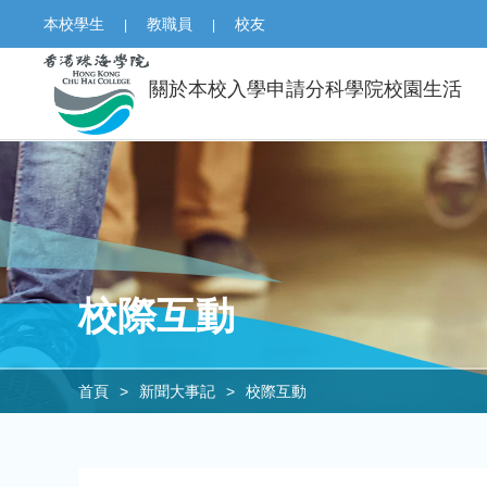
本校學生
教職員
校友
|
|
關於本校
入學申請
分科學院
校園生活
校際互動
首頁
>
新聞大事記
>
校際互動