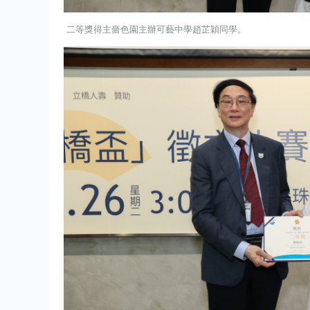
二等獎得主嗇色園主辦可藝中學趙芷穎同學。