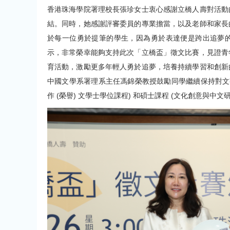
香港珠海學院署理校長張珍女士衷心感謝立橋人壽對活動
結。同時，她感謝評審委員的專業擔當，以及老師和家長
於每一位勇於提筆的學生，因為勇於表達便是跨出追夢
示，非常榮幸能夠支持此次「立橋盃」徵文比賽，見證青
育活動，激勵更多年輕人勇於追夢，培養持續學習和創新
中國文學系署理系主任馮錦榮教授鼓勵同學繼續保持對文
作 (榮譽) 文學士學位課程) 和碩士課程 (文化創意與