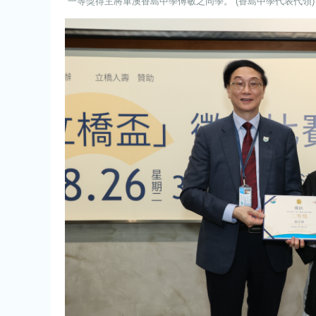
一等獎得主將軍澳香島中學傅敏之同學。 (香島中學代表代領)