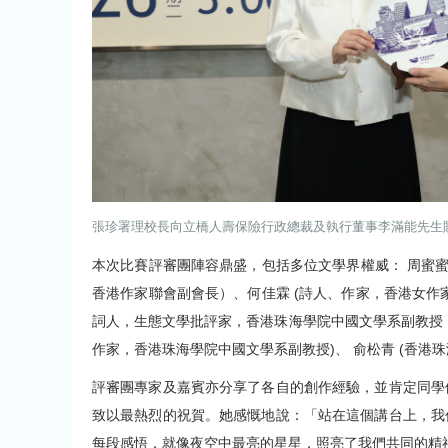
張珍署理校長向立橋人壽保險行政總裁及執行董事李滿能先生
本次比賽評審團陣容鼎盛，包括多位文學界權威： 周蜜蜜
香港作家聯會副會長）、何佳霖 (詩人、作家，香港女作家
詞人，生態文學批評家，香港珠海學院中國文學系副教授，
作家，香港珠海學院中國文學系副教授)、 俞松青 (香
評審團專家及嘉賓亦分享了各自的創作經驗，並肯定同學
致以最熱烈的祝賀。她感慨地說：「站在這個講台上，我
每段感悟，就像夜空中最亮的星星，照亮了我們共同的精