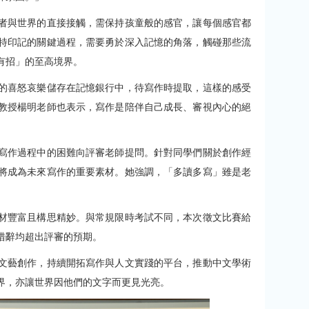
者與世界的直接接觸，需保持孩童般的感官，讓每個感官都
特印記的關鍵過程，需要勇於深入記憶的角落，觸碰那些流
有招」的至高境界。
的喜怒哀樂儲存在記憶銀行中，待寫作時提取，這樣的感受
教授楊明老師也表示，寫作是陪伴自己成長、審視內心的絕
寫作過程中的困難向評審老師提問。針對同學們關於創作經
將成為未來寫作的重要素材。她強調，「多讀多寫」雖是老
材豐富且構思精妙。與常規限時考試不同，本次徵文比賽給
措辭均超出評審的預期。
文藝創作，持續開拓寫作與人文實踐的平台，推動中文學術
界，亦讓世界因他們的文字而更見光亮。