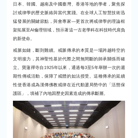
日本、韓國、越南及中國臺灣、香港等地的學者，聚焦探
討戒律學的歷史脈絡與當代實踐。在全球人工智慧技術迅
猛發展的關鍵節點，與會專家—更首次將戒律學的理論框
架拓展至AI倫理領域，預示著這一古老學科在科技時代肩負
的新使命。
戒脈如鏈，斷則難續。戒脈傳承的本質是一場跨越時空的
文明接力，其神聖性基於代際之間無間斷的師承關係而確
立。寶蓮禪寺自1925年以來，通過每3至5年舉辦一次的週
期性傳戒活動，保障了戒體的如法授受。這種傳承的延續
性使香港成為漢傳佛教戒律在近代動盪局勢中的「活態保
護區」，填補了內地因歷史因素造成的傳承斷層。