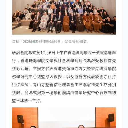
首屆「2025國際戒律學研討會」聚集等地學者。
研討會開幕式於12月6日上午在香港珠海學院一號演講廳舉
行，香港珠海學院文學與社會科學院院長馮錦榮教授首先
致歡迎辭。主辦方代表香港寶蓮禪寺方丈暨香港珠海學院
佛學研究中心總監淨因教授，以及協辦方代表凌雲寺住持
衍悌法師、青山寺慈善信託理事會主席李家祥先生亦分別
致辭。開幕式與第一場學術演講由佛學研究中心行政副總
監王冰博士主持。