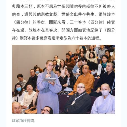
典藏本三類，原本不應為世俗閱讀供養的戒律不但被俗人
供奉，還與其他宗教文獻、世俗文獻共存共生。從敦煌本
《四分律》的卷次、開闔來看，三十卷本《四分律》確實
存在過。敦煌本在其卷次、開闔方面如實地記錄了《四分
律》漢譯本從多種寫卷逐漸定型為六十卷本的過程。
聽眾踴躍提問。