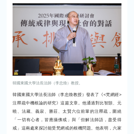
韓國東國大學法長法師（李忠煥）教授。
韓國東國大學法長法師（李忠煥教授）發表了《<梵網經>
注釋疏中機根論的研究》這篇文章。他通過對比智顗、元
曉、法藏、義寂、勝莊、太賢六位前輩的注釋疏，圍繞
「一切有心者，皆應攝佛戒」與「但解法師語，盡受得
戒」這兩處來探討能受梵網戒的根機問題。他表明，六家