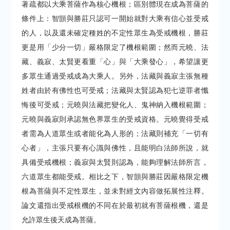
著疏都以大乘菩薩作為核心機根；區別體現在成為菩薩的
條件上：智顗與勝莊只認可一開始就對大乘有信心並受戒
的人，以及還未確定種姓的不定性眾生為受戒機根，勝莊
更是用「少分一切」嚴格限定了機根範圍；然而元曉、法
藏、義寂、太賢更看重「心」與「大乘發心」，希望讓更
多眾生通過受戒成為大乘人。另外，法藏與義寂主張無種
姓者由於有佛性也可受戒；法藏與太賢認為犯七逆罪者懺
悔後可受戒；元曉與法藏把變化人、鬼神納入機根範圍；
元曉與義寂則承認無色界眾生的受戒資格。元曉覺得受戒
者需為人道眾生或者能化為人形的；法藏則補充「一切有
心者」，主張只要有心識與佛性，且能明白法師所說，就
具備受戒機根；義寂與太賢則認為，能夠理解法師所言，
六道眾生都能受戒。相比之下，智顗與勝莊因嚴格限定機
根為菩薩與不定性眾生，並未對經文內容做拓展性注釋。
論文還指出受戒根機的不同在於最初就有菩薩根機，還是
允許眾生後天成為菩薩。