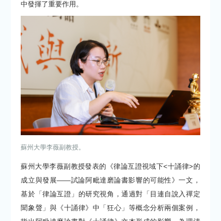
中發揮了重要作用。
蘇州大學李薇副教授。
蘇州大學李薇副教授發表的《律論互證視域下<十誦律>的
成立與發展——試論阿毗達磨論書影響的可能性》一文，
基於「律論互證」的研究視角，通過對「目連自說入禪定
聞象聲」與《十誦律》中「狂心」等概念分析兩個案例，