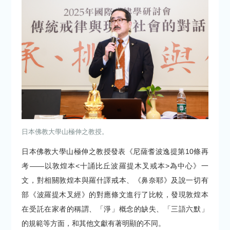
日本佛教大學山極伸之教授。
日本佛教大學山極伸之教授發表《尼薩耆波逸提第10條再
考——以敦煌本<十誦比丘波羅提木叉戒本>為中心》一
文，對相關敦煌本與羅什譯戒本、《鼻奈耶》及說一切有
部《波羅提木叉經》的對應條文進行了比較，發現敦煌本
在受託在家者的稱謂、「淨」概念的缺失、「三語六默」
的規範等方面，和其他文獻有著明顯的不同。