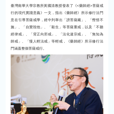
臺灣南華大學宗教所黃國清教授發表了《<藥師經>菩薩戒
行的現代實踐意義》一文，指出《藥師經》所示修行法門
意在引導菩薩戒學，經中列舉出「謗菩薩藏」、「慳惜不
施」、「自贊毀他」、「殺生」等菩薩重戒，以及「不聽
經律戒」、「背正向邪戒」、「法化違宗戒」、「無知為
師戒」、「慢人輕法戒」等輕戒，《藥師經》所示修行法
門涵蓋整個菩薩戒行。