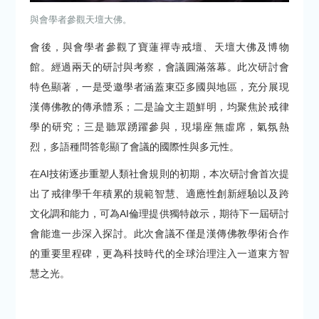
與會學者參觀天壇大佛。
會後，與會學者參觀了寶蓮禪寺戒壇、天壇大佛及博物
館。經過兩天的研討與考察，會議圓滿落幕。此次研討會
特色顯著，一是受邀學者涵蓋東亞多國與地區，充分展現
漢傳佛教的傳承體系；二是論文主題鮮明，均聚焦於戒律
學的研究；三是聽眾踴躍參與，現場座無虛席，氣氛熱
烈，多語種問答彰顯了會議的國際性與多元性。
在AI技術逐步重塑人類社會規則的初期，本次研討會首次提
出了戒律學千年積累的規範智慧、適應性創新經驗以及跨
文化調和能力，可為AI倫理提供獨特啟示，期待下一屆研討
會能進一步深入探討。此次會議不僅是漢傳佛教學術合作
的重要里程碑，更為科技時代的全球治理注入一道東方智
慧之光。