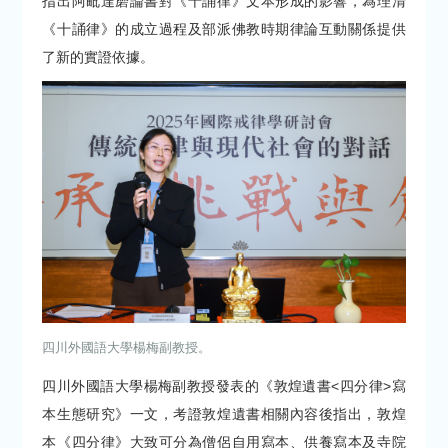
指出阿毗達磨論書對《十誦律》文本形成的影響，為理清
《十誦律》的成立過程及部派佛教時期律論互動關係提供
了新的實證依據。
四川外國語大學楊梅副教授。
四川外國語大學楊梅副教授發表的《敦煌遺書<四分律>寫
本生態研究》一文，考證敦煌遺書相關內容後指出，敦煌
本《四分律》大致可分為僧侶自用寫本、供養寫本及寺院