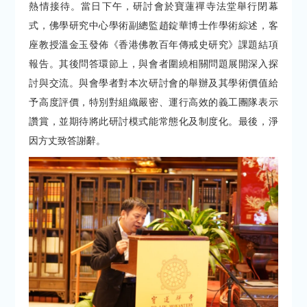
熱情接待。當日下午，研討會於寶蓮禪寺法堂舉行閉幕
式，佛學研究中心學術副總監趙錠華博士作學術綜述，客
座教授溫金玉發佈《香港佛教百年傳戒史研究》課題結項
報告。其後問答環節上，與會者圍繞相關問題展開深入探
討與交流。與會學者對本次研討會的舉辦及其學術價值給
予高度評價，特別對組織嚴密、運行高效的義工團隊表示
讚賞，並期待將此研討模式能常態化及制度化。最後，淨
因方丈致答謝辭。