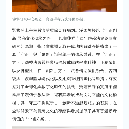
佛學研究中心總監、寶蓮禪寺方丈淨因教授。
緊接的上午主旨演講環節見解獨到。淨因教授以《守正創
新 照亮文化傳承之路——以寶蓮禪寺百年傳戒法會為個案
研究》為題，指出寶蓮禪寺取得成功的關鍵在於構建了一
套「守正」與「創新」辯證統一的傳承體系。在「守正」
方面，傳戒法會嚴格遵循佛教戒律的根本精神、正統儀軌
以及神聖性；在「創新」方面，法會借助儀軌融合、古制
復興、教學體系現代化以及組織管理國際化等舉措，有效
應對了全球化與數字化時代的挑戰。寶蓮禪寺的實踐不僅
延續了漢傳佛教法脈，還將其發展成為文明互鑒的文化橋
樑，其「守正不拘泥于古，創新不逾越規矩」的智慧，在
全球背景下為傳統文化的存續與發展提供了具有普遍參考
價值的「中國方案」。