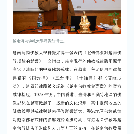
越南河內佛教大學釋覺如博士。
越南河內佛教大學釋覺如博士發表的《北傳佛教對越南佛
教戒律的影響》一文指出，越南現行的佛教戒律體系源于
唐宋明清時期的中國佛教戒律。在越南，主要使用的律藏
典籍有《四分律》《五分律》《十誦律》和《菩薩戒
法》，這四部律藏被公認為《越南佛教教會憲章》的官方
戒律基礎。1975年後，中國香港、臺灣和西藏等地區的佛
教思想在越南掀起了一股新的文化浪潮，其中臺灣地區的
佛教義理與戒律對越南僧伽影響頗大。香港地區佛教戒律
對越南佛教戒律的影響處於過渡時期，香港地區佛教為越
南佛教提供了財政和人力等方面的支持，在越南佛教發展