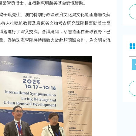
授梁智勇博士，並得到恵明慈善基金慷慨贊助。
梁子琪先生、澳門特別行政區政府文化局文化遺產廳廳長蘇
主持人杜曉帆教授及廣東省文物考古研究院院長曹勁博士發
議題進行了深入交流。會議總結，活態遺產在全球視野下已
量。香港珠海學院將持續致力於此類國際合作，為文明交流