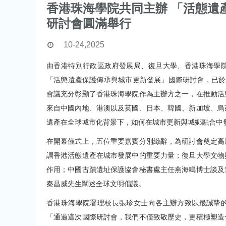
香港珠海學院共同主辦 「活態遺
研討會圓滿舉行
10-24,2025
由香港特別行政區政府發展局、復旦大學、香港珠海學
「活態遺產保護傳承與城市更新發展」國際研討會，已於20
會議充分彰顯了香港珠海學院作為主辦方之一，在推動活
來自中國內地、港澳以及英國、日本、韓國、新加坡、烏
遺產在全球城市化背景下，如何在城市更新與城鄉融合中
在開幕儀式上，五位重要嘉賓分別緻辭，為研討會奠定高
調香港活態遺產在城市發展中的重要力量；復旦大學文物
作用；中國古蹟遺址保護協會秘書處主任燕海鳴博士談及
秦昌威先生闡述全球文明倡議。
香港珠海學院署理校長張珍女士向各主辦方致以最誠摯
「通過這次國際研討會，我們不僅致敬歷史，更積極塑造