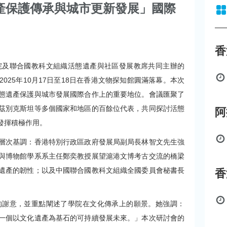
產保護傳承與城市更新發展」國際
院及聯合國教科文組織活態遺產與社區發展教席共同主辦的
25年10月17日至18日在香港文物探知館圓滿落幕。本次
態遺產保護與城市發展國際合作上的重要地位。會議匯聚了
茲別克斯坦等多個國家和地區的百餘位代表，共同探討活態
發揮積極作用。
層次基調：香港特別行政區政府發展局副局長林智文先生強
與博物館學系系主任鄭奕教授展望滬港文博考古交流的橋梁
遺產的韌性；以及中國聯合國教科文組織全國委員會秘書長
的謝意，並重點闡述了學院在文化傳承上的願景。她強調：
一個以文化遺產為基石的可持續發展未來。」本次研討會的