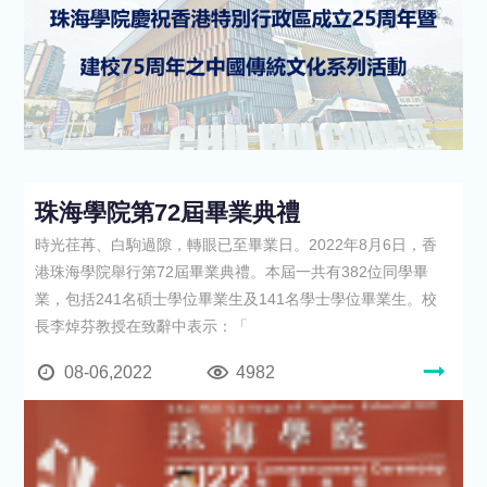
珠海學院第72屆畢業典禮
時光荏苒、白駒過隙，轉眼已至畢業日。2022年8月6日，香
港珠海學院舉行第72屆畢業典禮。本屆一共有382位同學畢
業，包括241名碩士學位畢業生及141名學士學位畢業生。校
長李焯芬教授在致辭中表示：「
08-06,2022
4982