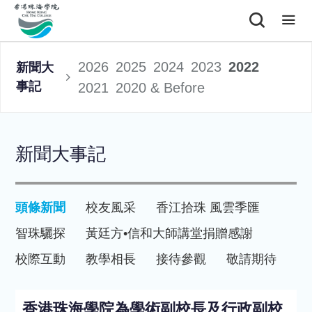
2026
2025
2024
2023
2022
新聞大
事記
2021
2020 & Before
新聞大事記
頭條新聞
校友風采
香江拾珠 風雲季匯
智珠驪探
黃廷方•信和大師講堂
捐贈感謝
校際互動
教學相長
接待參觀
敬請期待
香港珠海學院為學術副校長及行政副校