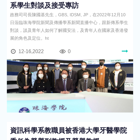
系學生對談及接受專訪
政務司司長陳國基先生，GBS, IDSM, JP，在2022年12月10
日蒞臨珠海學院新聞及傳播學系新聞直播中心，跟新傳系學生
對談，談及青年人如何了解國安法，及青年人在國家及香港發
展的角色及定位。ht
12-16,2022
0
資訊科學系教職員被香港大學牙醫學院