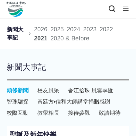
2026
2025
2024
2023
2022
新聞大
事記
2021
2020 & Before
新聞大事記
頭條新聞
校友風采
香江拾珠 風雲季匯
智珠驪探
黃廷方•信和大師講堂
捐贈感謝
校際互動
教學相長
接待參觀
敬請期待
聖誕及新年快樂