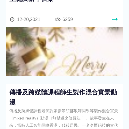
12-20,2021
6259
傳播及跨媒體課程師生製作混合實景動
漫
傳播及跨媒體課程老師許家豪帶領鄒敬澤同學等製作混合實景
（mixed reality）動漫［無雙道之修羅決 ］。故事發生在未
來，當時人工智能侵略香港，殘殺居民。一名身懷絕技的古代