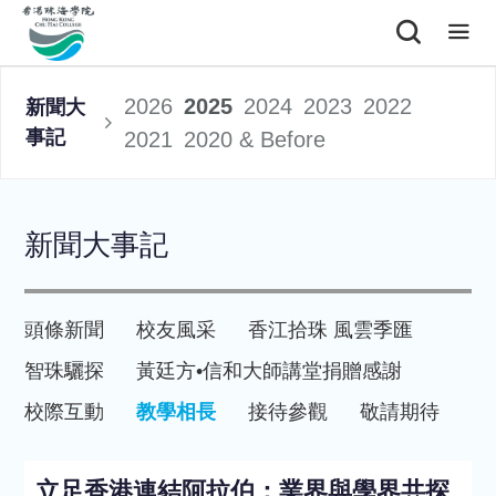
2026
2025
2024
2023
2022
新聞大
事記
2021
2020 & Before
新聞大事記
頭條新聞
校友風采
香江拾珠 風雲季匯
智珠驪探
黃廷方•信和大師講堂
捐贈感謝
校際互動
教學相長
接待參觀
敬請期待
立足香港連結阿拉伯：業界與學界共探