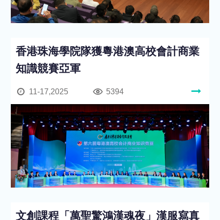
香港珠海學院隊獲粵港澳高校會計商業
知識競賽亞軍
11-17,2025
5394
文創課程「萬聖驚鴻漢魂夜」漢服寫真