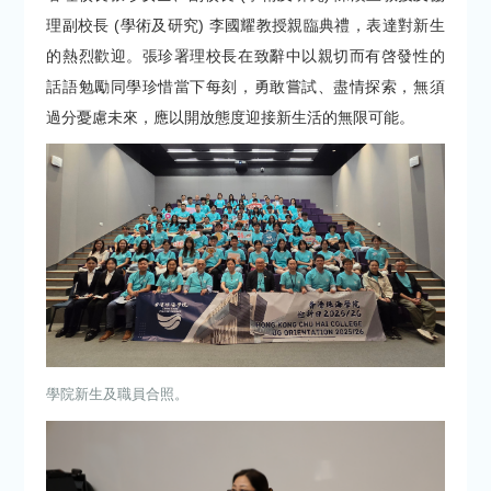
理副校長 (學術及研究) 李國耀教授親臨典禮，表達對新生
的熱烈歡迎。張珍署理校長在致辭中以親切而有啓發性的
話語勉勵同學珍惜當下每刻，勇敢嘗試、盡情探索，無須
過分憂慮未來，應以開放態度迎接新生活的無限可能。
學院新生及職員合照。