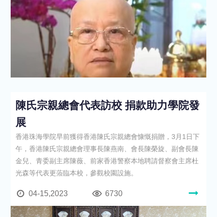
陳氏宗親總會代表訪校 捐款助力學院發
展
香港珠海學院早前獲得香港陳氏宗親總會慷慨捐贈，3月1日下
午，香港陳氏宗親總會理事長陳燕南、會長陳榮旋、副會長陳
金兒、青委副主席陳薇、前家香港警察本地聘請督察會主席杜
光森等代表更蒞臨本校，參觀校園設施。
04-15,2023
6730