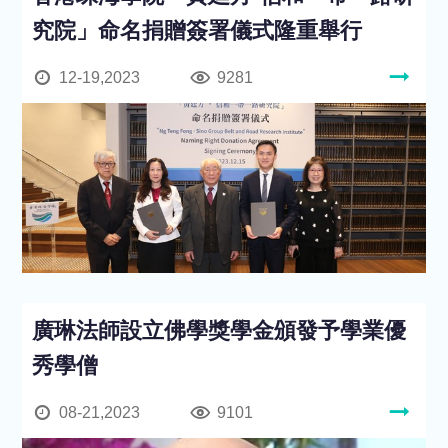
究院」命名捐贈簽署儀式隆重舉行
12-19,2023
9281
廣琳法師設立佛學獎學金頒發予學業優
秀學僧
08-21,2023
9101