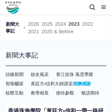
2026
2025
2024
2023
2022
新聞大
事記
2021
2020 & Before
新聞大事記
頭條新聞
校友風采
香江拾珠 風雲季匯
智珠驪探
黃廷方•信和大師講堂
捐贈感謝
校際互動
教學相長
接待參觀
敬請期待
香港珠海學院「黃廷方•信和一帶一路研