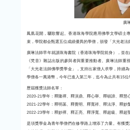
廣
鳳凰花開，驪歌響起。香港珠海學院應用佛學文學碩士專
束，學院都会甄選五位成績優異的學僧，頒發「大光老法
廣琳法師早年就讀珠海書院（香港珠海學院前身），並在
《梵音》雜誌出版的參與者與重要推動者。廣琳法師重視
「大光老法師佛學獎學金」，支持出家僧人求學，持續為
學僧各一萬港幣，今年已進入第三年，迄今為止共有15
歷屆獲獎法師名單：
2020-21學年：釋隆禪、釋演鼎、釋心舉、釋頓諦、釋慧
2021-22學年：釋明菡、釋覺明、釋寬祥、釋法淨、釋妙
2022-23學年：釋妙禪、釋正亮、釋淨寬、釋超級、釋超
是項獎學金為青年學僧們在修學路上增添了力量。有獲獎