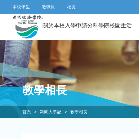
本校學生
教職員
校友
|
|
關於本校
入學申請
分科學院
校園生活
教學相長
首頁
>
新聞大事記
>
教學相長