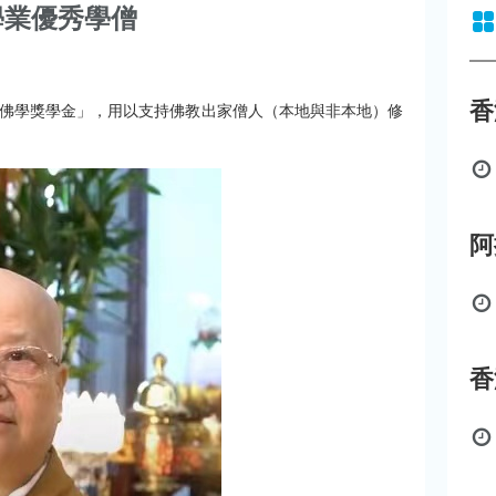
學業優秀學僧
師佛學獎學金」，用以支持佛教出家僧人（本地與非本地）修