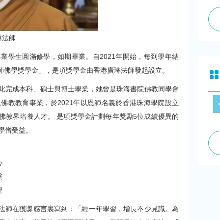
琳法師
業學生圓滿修學，如期畢業。自2021年開始，每到學年結
師佛學獎學金」，是項獎學金由香港廣琳法師發起設立。
此完成本科、碩士與博士學業，她曾是珠海書院佛教同學會
佛教教育事業，於2021年以恩師名義於香港珠海學院設立
佛教界培養人才。 是項獎學金計劃每年獎勵5位成績優異的
位學僧受益。
心
槃
聖
法師在獲獎感言裏寫到：「經一年學習，增長不少見識。為