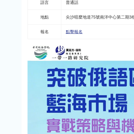
語言
普通話
地點
尖沙咀麼地道75號南洋中心第二期3
報名
點擊報名