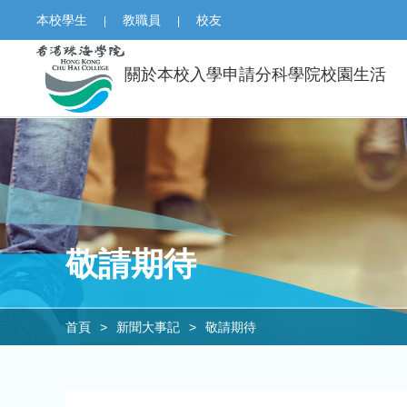
本校學生
教職員
校友
|
|
關於本校
入學申請
分科學院
校園生活
敬請期待
首頁
>
新聞大事記
>
敬請期待