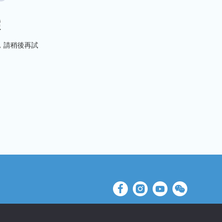
據
，請稍後再試