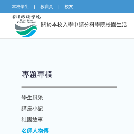
本校學生
教職員
校友
|
|
關於本校
入學申請
分科學院
校園生活
專題專欄
學生風采
講座小記
社團故事
名師人物傳