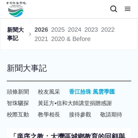
2026
2025
2024
2023
2022
新聞大
事記
2021
2020 & Before
新聞大事記
頭條新聞
校友風采
香江拾珠 風雲季匯
智珠驪探
黃廷方•信和大師講堂
捐贈感謝
校際互動
教學相長
接待參觀
敬請期待
「庠序之教：大灣區城鄉教育的回顧與