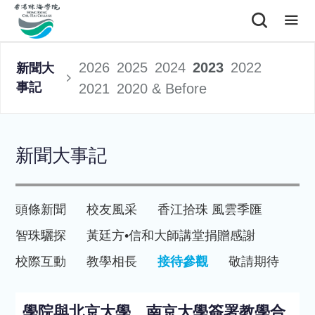
2026
2025
2024
2023
2022
新聞大
事記
2021
2020 & Before
新聞大事記
頭條新聞
校友風采
香江拾珠 風雲季匯
智珠驪探
黃廷方•信和大師講堂
捐贈感謝
校際互動
教學相長
接待參觀
敬請期待
學院與北京大學、南京大學簽署教學合