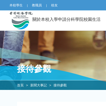
本校學生
教職員
校友
|
|
關於本校
入學申請
分科學院
校園生活
接待參觀
首頁
>
新聞大事記
>
接待參觀