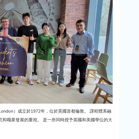
sity London）成立於1972年，位於英國首都倫敦。 課程體系融
究和職業發展的重視。 是一所同時授予英國和美國學位的大