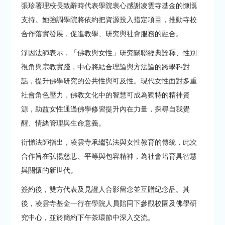
張珍署理校長致辭時代表學院衷心感謝凌雲寺基金的慷慨
支持。她強調學院將依約把資源投入指定項目，推動寺校
合作落實發展，促進教學、研究與社會服務的融合。
淨因法師表示，「佛教與女性」研究關聯經典詮釋、性別
視角與宗教實踐，中心將結合理論與方法論的跨學科對
話，提升佛學研究的公共性與可及性。現代女性面對多重
社會角色壓力，佛教文化中的智慧可成為獨特的精神資
源，助益女性通過佛學修習提升內在力量，探尋自我覺
醒、情緒管理與生命意義。
衍悌法師指出，凌雲寺承繼弘法與女性教育的傳統，此次
合作旨在弘揚慈悲、平等與包容精神，為社會培育具智慧
與關懷的新世代。
簽約後，雙方代表及見證人合影留念並互贈紀念品。其
後，凌雲寺基金一行在學院人員陪同下參觀校園及佛學研
究中心，並於簡約下午茶環節中深入交流。