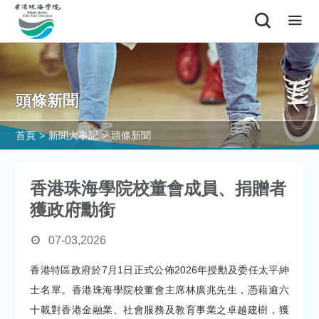
頭條新聞
首頁
>
新聞大事記
>
頭條新聞
香港珠海學院校董會成員、捐贈者
獲政府勳銜
07-03,2026
香港特區政府於7月1日正式公佈2026年授勳及委任太平紳
士名單。香港珠海學院校董會主席林廣兆先生，憑藉逾六
十載對香港金融業、社會服務及教育事業之卓越建樹，獲