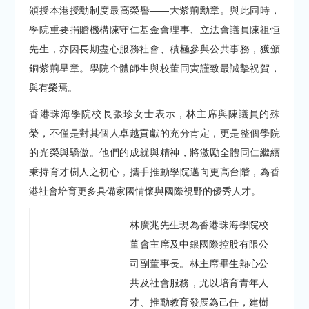
頒授本港授勳制度最高榮譽——大紫荊勳章。與此同時，
學院重要捐贈機構陳守仁基金會理事、立法會議員陳祖恒
先生，亦因長期盡心服務社會、積極參與公共事務，獲頒
銅紫荊星章。學院全體師生與校董同寅謹致最誠摯祝賀，
與有榮焉。
香港珠海學院校長張珍女士表示，林主席與陳議員的殊
榮，不僅是對其個人卓越貢獻的充分肯定，更是整個學院
的光榮與驕傲。他們的成就與精神，將激勵全體同仁繼續
秉持育才樹人之初心，攜手推動學院邁向更高台階，為香
港社會培育更多具備家國情懷與國際視野的優秀人才。
林廣兆先生現為香港珠海學院校
董會主席及中銀國際控股有限公
司副董事長。林主席畢生熱心公
共及社會服務，尤以培育青年人
才、推動教育發展為己任，建樹