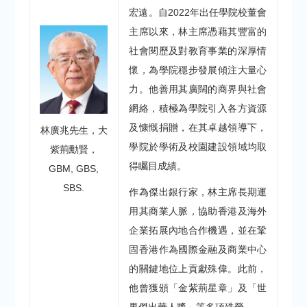
宏遠。自2022年出任學院校董會
主席以來，林主席憑藉其豐富的
社會閱歷及對教育事業的深厚情
懷，為學院穩步發展傾注大量心
力。他善用其廣闊的商界與社會
網絡，積極為學院引入各方資源
及慷慨捐贈，在其卓越領導下，
林廣兆先生，大
學院於學術及校園建設領域均取
紫荊勳賢，
得矚目成績。
GBM, GBS,
SBS.
作為傑出銀行家，林主席長期運
用其商業人脈，協助香港及海外
企業拓展內地合作機遇，並在鞏
固香港作為國際金融及商業中心
的關鍵地位上貢獻殊偉。此前，
他曾獲頒「金紫荊星章」及「世