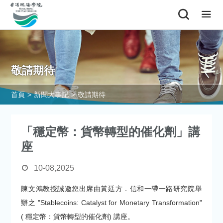
敬請期待
首頁
>
新聞大事記
>
敬請期待
「穩定幣：貨幣轉型的催化劑」講
座
10-08,2025
陳文鴻教授誠邀您出席由黃廷方．信和一帶一路研究院舉
辦之
"Stablecoins: Catalyst for Monetary Transformation"
( 穩定幣：貨幣轉型的催化劑) 講座。