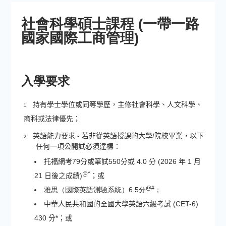
社會科學碩士課程 (一帶一路
國家國際工商管理)
入學要求
持有學士學位或同等學歷，主修社會科學、人文科學、
1.
商科或法律優先；
英語能力要求 - 若非從英語授課的大學/院校畢業，以下
2.
任何一項公開試必須達標：
托福網考79分或筆試550分或 4.0 分 (2026 年 1 月
@^
21 日後之成績)
；或
@#
雅思（國際英語測驗系統）
6.5
分
；
中華人民共和國的全國大學英語六級考試 (CET-6)
430 分*；或