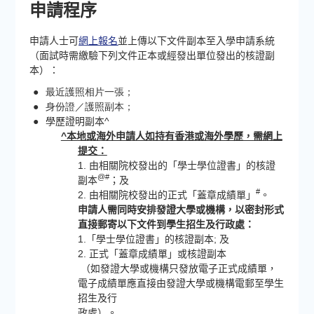
申請程序
申請人士可
網上報名
並上傳以下文件副本至入學申請系統
（面試時需繳驗下列文件正本或經發出單位發出的核證副
本）：
●
最近護照相片一張；
●
身份證／護照副本；
●
學歷證明副本^
^本地或海外申請人如持有香港或海外學歷，需網上
提交：
1. 由相關院校發出的「學士學位證書」的核證
@#
副本
；及
#
2. 由相關院校發出的正式「蓋章成績單」
。
申請人需同時安排發證大學或機構，以密封形式
直接郵寄以下文件到學生招生及行政處：
1.「學士學位證書」的核證副本; 及
2. 正式「蓋章成績單」或核證副本
（如發證大學或機構只發放電子正式成績單，
電子成績單應直接由發證大學或機構電郵至學生
招生及行
政處）。