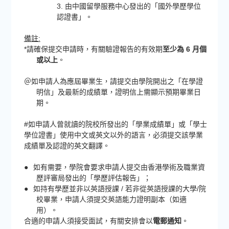
3. 由中國留學服務中心發出的「國外學歷學位
認證書」。
備註:
*請確保提交申請時，有關驗證報告的有效期
至少為 6 月個
或以上
。
＠如申請人為應屆畢業生，請提交由學院開出之「在學證
明信」及最新的成績單，證明信上需顯示預期畢業日
期。
#如申請人曾就讀的院校所發出的「學業成績單」或「學士
學位證書」使用中文或英文以外的語言，必須提交該學業
成績單及認證的英文翻譯。
●
如有需要，學院會要求申請人提交由香港學術及職業資
歷評審局發出的「學歷評估報告」；
●
如持有學歷並非以英語授課 / 若非從英語授課的大學/院
校畢業，申請人須提交英語能力證明副本（如適
用）。
合適的申請人須接受面試，有關安排會以
電郵通知
。