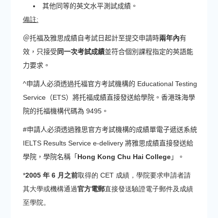
其他同等的英文水平測試成績。
備註:
＠托福及雅思成績自考試日起計至提交申請時
兩年內
有
效，只接受
同一次考試成績
並符合個別課程指定的英語能
力要求。
^申請人必須透過托福官方考試機構的 Educational Testing
Service（ETS）將托福成績直接發送給學院。香港珠海學
院的托福機構代碼為 9495。
#申請人必須透過雅思官方考試機構的成績單電子遞送系統
IELTS Results Service e-delivery 將雅思成績直接發送給
學院，學院名稱「
Hong Kong Chu Hai College
」。
*
2005 年 6 月之前
取得的 CET 成績，學院要求申請者請
其大學或機構通過
官方電郵
直接發送驗證電子郵件及成績
至學院。