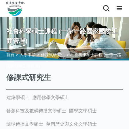
社會科學碩士課程 (一帶一路國家國際工
商管理)
首頁
>
入學申請
>
修課式研究生
>
社會科學碩士課程 (一帶一路
國家國際工商管理)
修課式研究生
建築學碩士
應用佛學文學碩士
藝創科技及數碼傳播文學碩士
國學文學碩士
環球傳播文學碩士
華南歷史與文化文學碩士