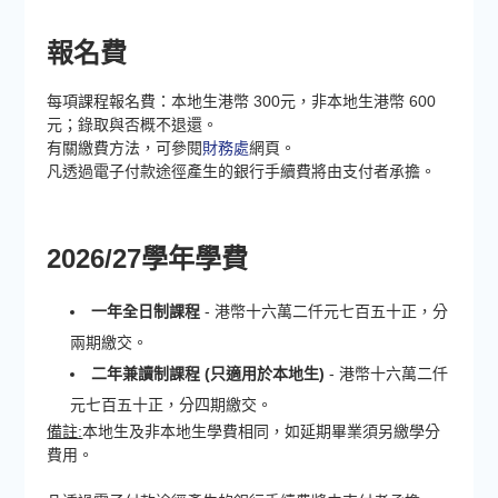
報名費
每項課程報名費：本地生港幣 300元，非本地生港幣 600
元；錄取與否概不退還。
有關繳費方法，可參閱
財務處
網頁。
凡透過電子付款途徑產生的銀行手續費將由支付者承擔。
2026/27學年學費
一年全日制課程
- 港幣十六萬二仟元七百五十正，分
兩期繳交。
二年兼讀制課程 (只適用於本地生)
- 港幣十六萬二仟
元七百五十正，分四期繳交。
備註:
本地生及非本地生學費相同，如延期畢業須另繳學分
費用。