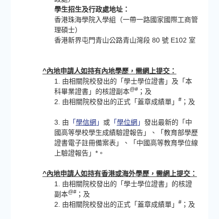
學生招生及行政處地址：
香港珠海學院入學組（一帶一路國家國際工商管
理碩士）
香港新界屯門青山公路青山灣段 80 號 E102 室
^內地申請人如持有內地學歷，需網上提交：
1. 由相關院校發出的「學士學位證書」及「本
@#
科畢業證書」的核證副本
；及
#
2. 由相關院校發出的正式「蓋章成績單」
；及
3. 由
「
學信網
」
或
「
學位網
」
發出最新的「中
國高等學校學生成績驗證報告」、「教育部學歷
證書電子註冊備案表」、「中國高等教育學位線
上驗證報告」*。
^內地申請人如持有香港或海外學歷，需網上提交：
1. 由相關院校發出的「學士學位證書」的核證
@#
副本
；及
#
2. 由相關院校發出的正式「蓋章成績單」
；及