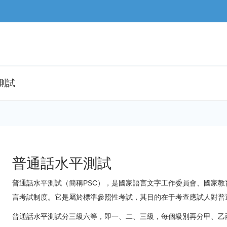
測試
普通話水平測試
普通話水平測試（簡稱PSC），是國家語言文字工作委員會、國家教育
言考試制度。它是屬於標準參照性考試，其目的在于考查應試人對普
普通話水平測試分三級六等，即一、二、三級，每個級別再分甲、乙