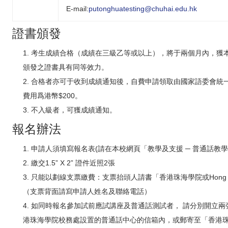
E-mail:
putonghuatesting@chuhai.edu.hk
證書頒發
考生成績合格（成績在三級乙等或以上），將于兩個月內，獲
頒發之證書具有同等效力。
合格者亦可于收到成績通知後，自費申請領取由國家語委會統
費用爲港幣$200。
不入級者，可獲成績通知。
報名辦法
申請人須填寫報名表(請在本校網頁「教學及支援 ─ 普通話教
繳交1.5” X 2” 證件近照2張
只能以劃線支票繳費：支票抬頭人請書「香港珠海學院或Hong Kong C
（支票背面請寫申請人姓名及聯絡電話）
如同時報名參加試前應試講座及普通話測試者， 請分別開立兩
港珠海學院校務處設置的普通話中心的信箱內，或郵寄至「香港