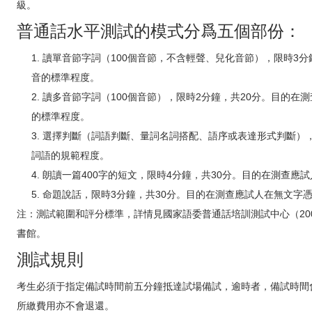
級。
普通話水平測試的模式分爲五個部份：
讀單音節字詞（100個音節，不含輕聲、兒化音節），限時3分
音的標準程度。
讀多音節字詞（100個音節），限時2分鐘，共20分。目的在
的標準程度。
選擇判斷（詞語判斷、量詞名詞搭配、語序或表達形式判斷），
詞語的規範程度。
朗讀一篇400字的短文，限時4分鐘，共30分。目的在測查應
命題說話，限時3分鐘，共30分。目的在測查應試人在無文字
注：測試範圍和評分標準，詳情見國家語委普通話培訓測試中心（20
書館。
測試規則
考生必須于指定備試時間前五分鐘抵達試場備試，逾時者，備試時間
所繳費用亦不會退還。