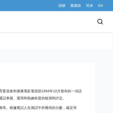
捐贈
圖書館
简体
EN
委員會和廣播電影電視部1994年10月發布的一項語
通話掌握、運用和熟練程度的檢測和評定。
兩等。根據應試人在測試中所獲得的分數，確定等