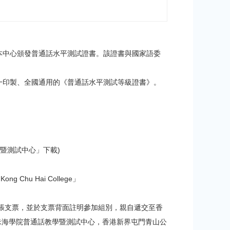
本中心頒發普通話水平測試證書。該證書與國家語委
一印製、全國通用的《普通話水平測試等級證書》。
學暨測試中心」下載)
hu Hai College」
張支票，並於支票背面註明參加組別，親自遞交至香
珠海學院普通話教學暨測試中心，香港新界屯門青山公