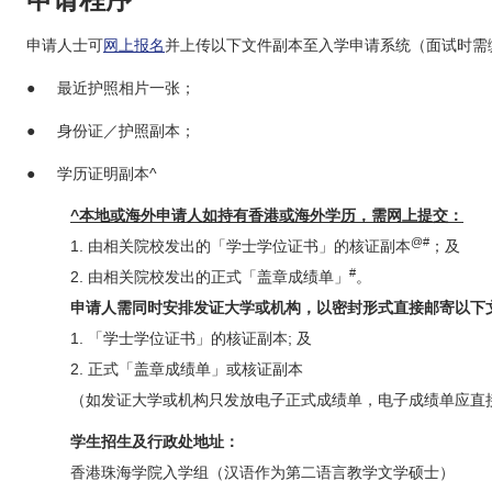
申请程序
申请人士可
网上报名
并上传以下文件副本至入学申请系统（面试时需
● 最近护照相片一张；
● 身份证／护照副本；
● 学历证明副本^
^本地或海外申请人如持有香港或海外学历，需网上提交：
@#
1. 由相关院校发出的「学士学位证书」的核证副本
；及
#
2. 由相关院校发出的正式「盖章成绩单」
。
申请人需同时安排发证大学或机构，以密封形式直接邮寄以下
1. 「学士学位证书」的核证副本; 及
2. 正式「盖章成绩单」或核证副本
（如发证大学或机构只发放电子正式成绩单，电子成绩单应直
学生招生及行政处地址：
香港珠海学院入学组（汉语作为第二语言教学文学硕士）