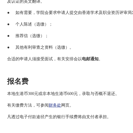
及认证的英文翻译。
● 如有需要，学院会要求申请人提交由香港学术及职业资历评审局
● 个人陈述（选缴）；
● 推荐信（选缴）；
● 其他有利审查之资料（选缴）。
合适的申请人须接受面试，有关安排会以
电邮通知
。
报名费
本地生港币
300元或非本地生港币600元，录取与否概不退还。
有关缴费方法，可参阅
财务处
网页。
凡透过电子付款途径产生的银行手续费将由支付者承担。