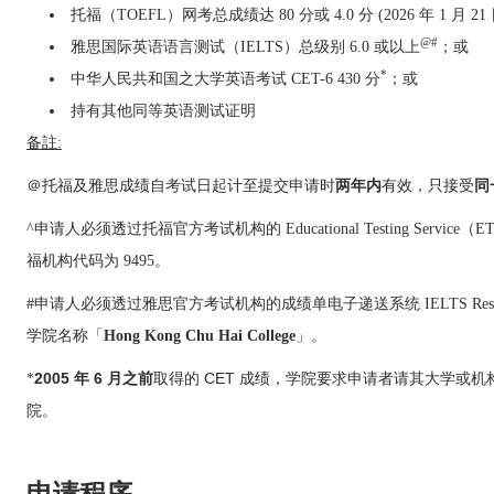
托福（TOEFL）网考总成绩达 80 分或 4.0 分 (2026 年 1 月 2
@#
雅思国际英语语言测试（IELTS）总级别 6.0 或以上
；或
*
中华人民共和国之大学英语考试 CET-6 430 分
；或
持有其他同等英语测试证明
备註:
＠托福及雅思成绩自考试日起计至提交申请时
两年内
有效，只接受
同
^申请人必须透过托福官方考试机构的 Educational Testing Se
福机构代码为 9495。
#申请人必须透过雅思官方考试机构的成绩单电子递送系统 IELTS Results 
学院名称「
Hong Kong Chu Hai College
」。
2005 年 6 月之前
取得的 CET 成绩，学院要求申请者请其大学或机
*
院。