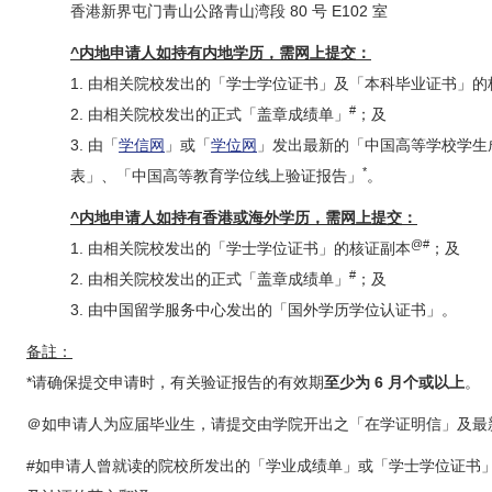
香港新界屯门青山公路青山湾段 80 号 E102 室
^内地申请人如持有内地学历，需网上提交：
1. 由相关院校发出的「学士学位证书」及「本科毕业证书」的
#
2. 由相关院校发出的正式「盖章成绩单」
；及
3. 由「
学信网
」或「
学位网
」发出最新的「中国高等学校学生
*
表」、「中国高等教育学位线上验证报告」
。
^内地申请人如持有香港或海外学历，需网上提交：
@#
1. 由相关院校发出的「学士学位证书」的核证副本
；及
#
2. 由相关院校发出的正式「盖章成绩单」
；及
3. 由中国留学服务中心发出的「国外学历学位认证书」。
备註：
*请确保提交申请时，有关验证报告的有效期
至少为 6 月个或以上
。
＠如申请人为应届毕业生，请提交由学院开出之「在学证明信」及
#如申请人曾就读的院校所发出的「学业成绩单」或「学士学位证书