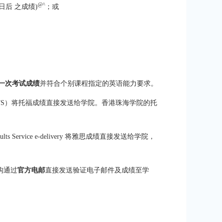
@^
1 日后 之成绩)
；或
一次考试成绩
并符合个别课程指定的英语能力要求。
rvice（ETS）将托福成绩直接发送给学院。香港珠海学院的托
Service e-delivery 将雅思成绩直接发送给学院，
构通过
官方电邮
直接发送验证电子邮件及成绩至学