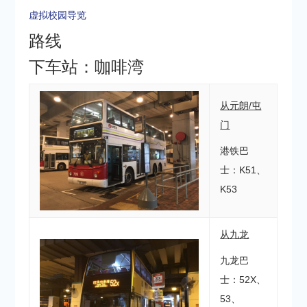
虚拟校园导览
路线
下车站：咖啡湾
从元朗/屯
门
港铁巴
士：K51、
K53
从九龙
九龙巴
士：52X、
53、