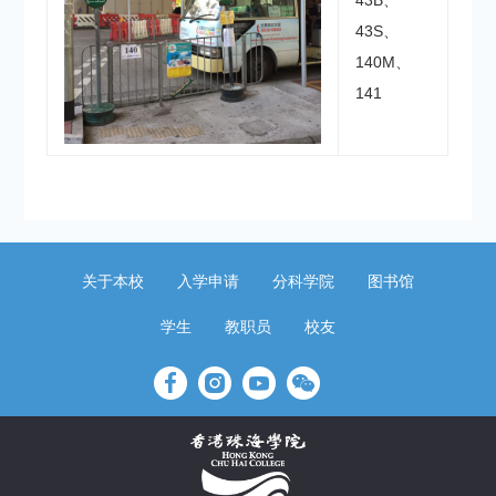
43S、
140M、
141
关于本校
入学申请
分科学院
图书馆
学生
教职员
校友