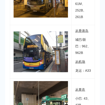
61M、
252B、
261B
从香港岛
城巴/新
巴：962、
962B
从机场
龙运：A33
从青衣
小巴: 43、
43B、