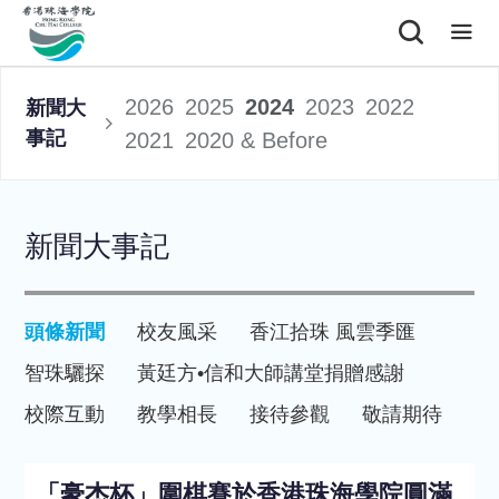
2026
2025
2024
2023
2022
新聞大
事記
2021
2020 & Before
新聞大事記
頭條新聞
校友風采
香江拾珠 風雲季匯
智珠驪探
黃廷方•信和大師講堂
捐贈感謝
校際互動
教學相長
接待參觀
敬請期待
「豪杰杯」圍棋賽於香港珠海學院圓滿