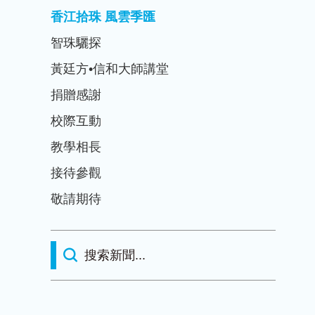
香江拾珠 風雲季匯
智珠驪探
黃廷方•信和大師講堂
捐贈感謝
校際互動
教學相長
接待參觀
敬請期待