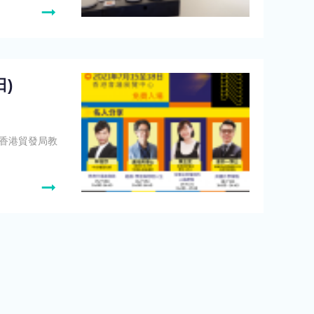
)
o-tc/香港貿發局教