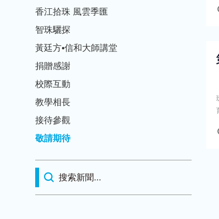
香江拾珠 風雲季匯
智珠驪探
黃廷方•信和大師講堂
捐贈感謝
校際互動
教學相長
接待參觀
敬請期待