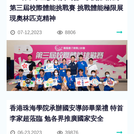
第三屆校際體能挑戰賽 挑戰體能極限展
現奧林匹克精神
07-12,2023
8806
香港珠海學院承辦國安導師畢業禮 特首
李家超蒞臨 勉各界推廣國家安全
06-23,2023
39876