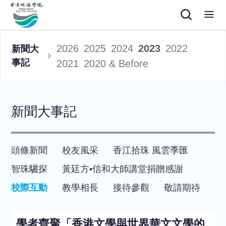
2026
2025
2024
2023
2022
新聞大
事記
2021
2020 & Before
新聞大事記
頭條新聞
校友風采
香江拾珠 風雲季匯
智珠驪探
黃廷方•信和大師講堂
捐贈感謝
校際互動
教學相長
接待參觀
敬請期待
學者齊聚「香港文學與世界華文文學的