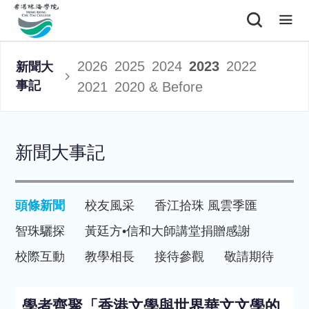
2026
2025
2024
2023
2022
新聞大
事記
2021
2020 & Before
新聞大事記
頭條新聞
校友風采
香江拾珠 風雲季匯
智珠驪探
黃廷方•信和大師講堂
捐贈感謝
校際互動
教學相長
接待參觀
敬請期待
學者齊聚「香港文學與世界華文文學的