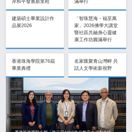
岸和平發展新里程
滿舉行
建築碩士畢業設計作
「智珠慧海・福至萬
品展2026
家」2026佛學大講堂
暨社區共融身心靈健
康工作坊圓滿舉行
香港珠海學院第76屆
名家匯聚青山灣畔 共
畢業典禮
話人文學術新視野