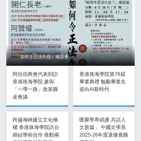
「如何令正法久住」座談會
阿拉伯商會代表到訪
香港珠海學院第76屆
香港珠海學院 參與
畢業典禮 勉勵畢業生
「一帶一路」政策圓
迎向AI新時代
桌會議
跨越海峽建立文化橋
匯聚學界碩彥 共話人
樑 香港珠海學院訪台
文新篇： 中國文學系
締結學術合作 推動兩
2025-26年度退修會圓