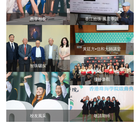
教學相長
香江拾珠 風雲季匯
黃廷方•信和大師講堂
智珠驪探
接待參觀
校友風采
敬請期待