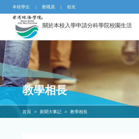
本校學生
教職員
校友
|
|
關於本校
入學申請
分科學院
校園生活
教學相長
首頁
>
新聞大事記
>
教學相長