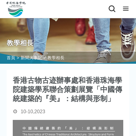
教學相長
首頁
>
新聞大事記
>
教學相長
香港古物古迹辦事處和香港珠海學
院建築學系聯合策劃展覽「中國傳
統建築的『美』：結構與形制」
10-10,2023