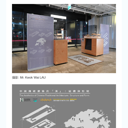
攝影: Mr. Kwok Wai LAU