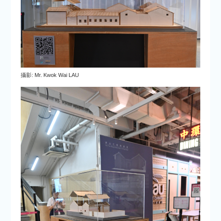
攝影: Mr. Kwok Wai LAU