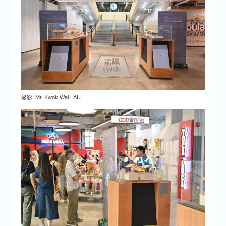
攝影: Mr. Kwok Wai LAU