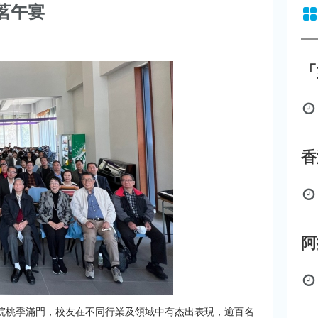
春茗午宴
「
珠海學院桃季滿門，校友在不同行業及領域中有杰出表現，逾百名