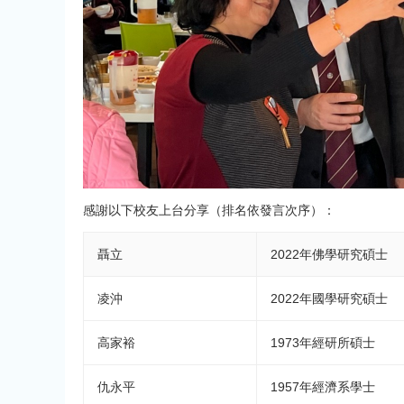
感謝以下校友上台分享（排名依發言次序）：
聶立
2022年佛學研究碩士
凌沖
2022年國學研究碩士
高家裕
1973年經研所碩士
仇永平
1957年經濟系學士