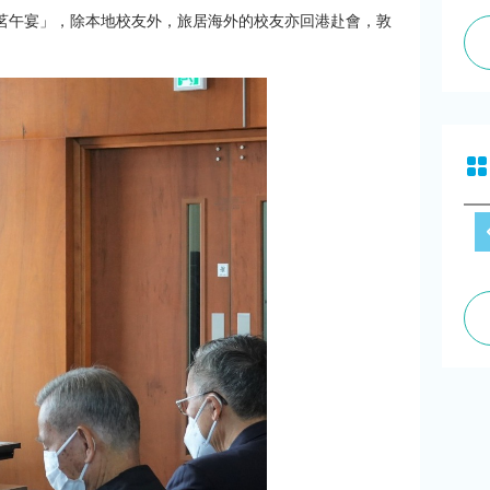
友春茗午宴」，除本地校友外，旅居海外的校友亦回港赴會，敦