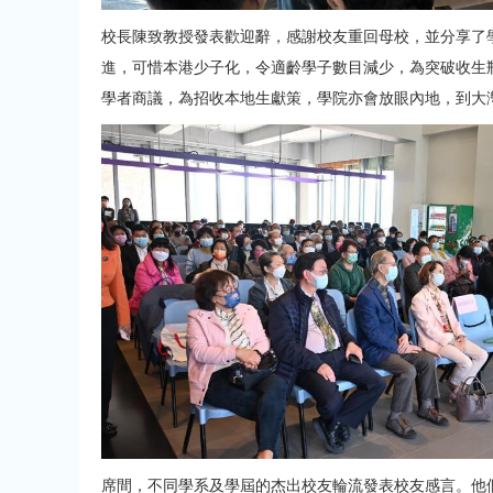
校長陳致教授發表歡迎辭，感謝校友重回母校，並分享了
進，可惜本港少子化，令適齡學子數目減少，為突破收生
學者商議，為招收本地生獻策，學院亦會放眼內地，到大
席間，不同學系及學屆的杰出校友輪流發表校友感言。他