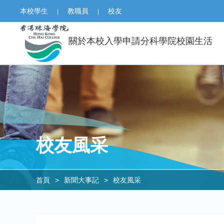
本校學生
教職員
校友
|
|
關於本校
入學申請
分科學院
校園生活
校友風采
首頁
>
新聞大事記
>
校友風采