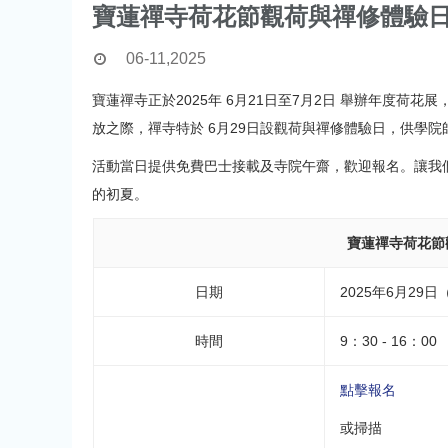
寶蓮禪寺荷花節觀荷與禪修體驗
06-11,2025
寶蓮禪寺正於2025年 6月21日至7月2日 舉辦年度荷
放之際，禪寺特於 6月29日設觀荷與禪修體驗日，供學
活動當日提供免費巴士接載及寺院午齋，歡迎報名。讓我
的初夏。
寶蓮禪寺荷花節
日期
2025年6月29
時間
9：30 - 16：00
點擊報名
或掃描