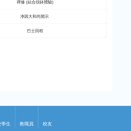
禪修 (結合頌鉢體驗)
净因大和尚開示
巴士回程
校學生
教職員
校友