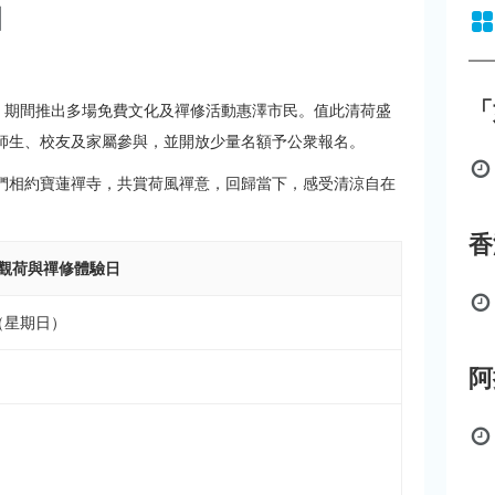
日
「
花展，期間推出多場免費文化及禪修活動惠澤市民。值此清荷盛
院師生、校友及家屬參與，並開放少量名額予公衆報名。
們相約寶蓮禪寺，共賞荷風禪意，回歸當下，感受清涼自在
觀荷與禪修體驗日
日（星期日）