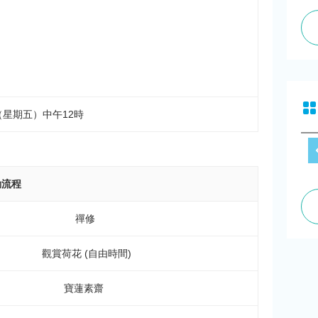
日（星期五）中午12時
動流程
禪修
觀賞荷花 (自由時間)
寶蓮素齋