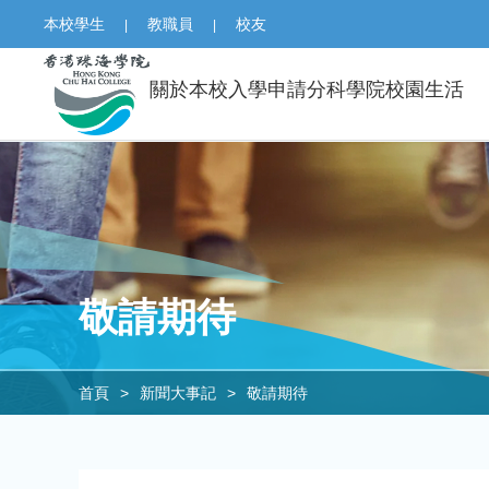
本校學生
教職員
校友
|
|
關於本校
入學申請
分科學院
校園生活
敬請期待
首頁
>
新聞大事記
>
敬請期待