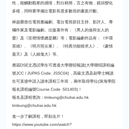
性，能觸動觀衆的感情，對白精簡，言之有物，鏡頭變化
多樣，同時要準備比電影長度多數倍的畫面片斷。
林超榮曾任電視臺編劇、電台電視節目主持、影評人、專
欄作家及電影編劇。出版著作有：《男人的做與女人的
愛》及《笑裡情懷總是黐》等；電影編劇作品有：《中環
英雄》、《明月照尖東》、《特異功能猩求人》、《豪情
蓋天》及《人細鬼大》等。
應屆DSE文憑試學生可透過大學聯招報讀(大學聯招課程編
號JCC / JUPAS Code: JSSC04)，高級文憑及副學士轉讀
生可直接申請入讀本課程三年班 ，兩年取得學位(珠海學院
報名課程編號Course Code :501403)！
報名及課程查詢：tmleung@chuhai.edu.hk
tmleung@chuhai.edu.hk
進一步了解課程，即刻去片！
https://www.youtube.com/watch?