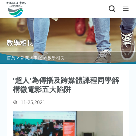
教學相長
首頁
>
新聞大事記
>
教學相長
‘超人’為傳播及跨媒體課程同學解
構微電影五大陷阱
11-25,2021