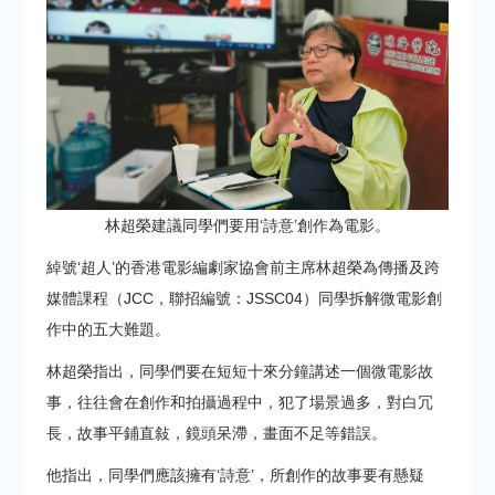
林超榮建議同學們要用‘詩意’創作為電影。
綽號‘超人’的香港電影編劇家協會前主席林超榮為傳播及跨
媒體課程（JCC，聯招編號：JSSC04）同學拆解微電影創
作中的五大難題。
林超榮指出，同學們要在短短十來分鐘講述一個微電影故
事，往往會在創作和拍攝過程中，犯了場景過多，對白冗
長，故事平鋪直敍，鏡頭呆滯，畫面不足等錯誤。
他指出，同學們應該擁有‘詩意’，所創作的故事要有懸疑