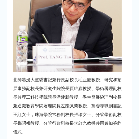
北師港浸大黨委書記兼行政副校長毛亞慶教授、研究和拓
展事務副校長兼研究生院院長賈維嘉教授、學術署理副校
長兼理工科技學院院長潘建新教授、學生發展協理副校長
兼通識教育學院署理院長左龍佩蘭教授、黨委專職副書記
王紅女士，珠海學院常務副校長張珍女士、分管學術副校
長鄧昭祺教授、分管行政副校長李啟光教授共同參加簽約
儀式。