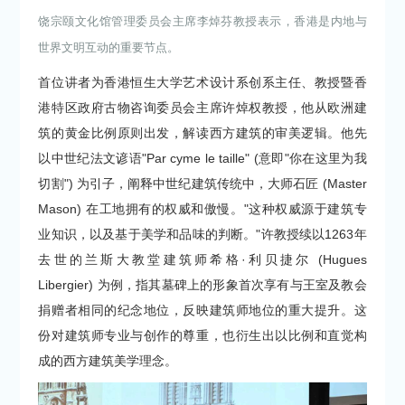
饶宗颐文化馆管理委员会主席李焯芬教授表示，香港是内地与
世界文明互动的重要节点。
首位讲者为香港恒生大学艺术设计系创系主任、教授暨香
港特区政府古物咨询委员会主席许焯权教授，他从欧洲建
筑的黄金比例原则出发，解读西方建筑的审美逻辑。他先
以中世纪法文谚语"Par cyme le taille" (意即"你在这里为我
切割") 为引子，阐释中世纪建筑传统中，大师石匠 (Master
Mason) 在工地拥有的权威和傲慢。"这种权威源于建筑专
业知识，以及基于美学和品味的判断。"许教授续以1263年
去世的兰斯大教堂建筑师希格·利贝捷尔 (Hugues
Libergier) 为例，指其墓碑上的形象首次享有与王室及教会
捐赠者相同的纪念地位，反映建筑师地位的重大提升。这
份对建筑师专业与创作的尊重，也衍生出以比例和直觉构
成的西方建筑美学理念。