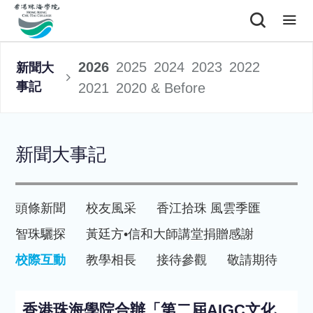
2026
2025
2024
2023
2022
新聞大
事記
2021
2020 & Before
新聞大事記
頭條新聞
校友風采
香江拾珠 風雲季匯
智珠驪探
黃廷方•信和大師講堂
捐贈感謝
校際互動
教學相長
接待參觀
敬請期待
香港珠海學院合辦「第二屆AIGC文化