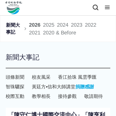
2026
2025
2024
2023
2022
新聞大
事記
2021
2020 & Before
新聞大事記
頭條新聞
校友風采
香江拾珠 風雲季匯
智珠驪探
黃廷方•信和大師講堂
捐贈感謝
校際互動
教學相長
接待參觀
敬請期待
「陳守仁博士國際交流中心」「陳亨利