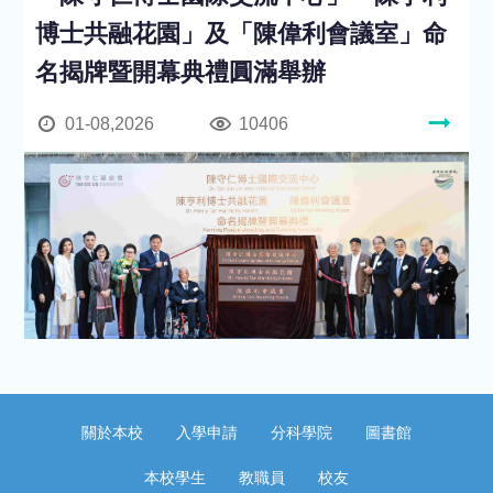
博士共融花園」及「陳偉利會議室」命
名揭牌暨開幕典禮圓滿舉辦
01-08,2026
10406
關於本校
入學申請
分科學院
圖書館
本校學生
教職員
校友