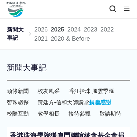
2026
2025
2024
2023
2022
新聞大
事記
2021
2020 & Before
新聞大事記
頭條新聞
校友風采
香江拾珠 風雲季匯
智珠驪探
黃廷方•信和大師講堂
捐贈感謝
校際互動
教學相長
接待參觀
敬請期待
香港珠海學院獲廈門聯誼總會基金會捐