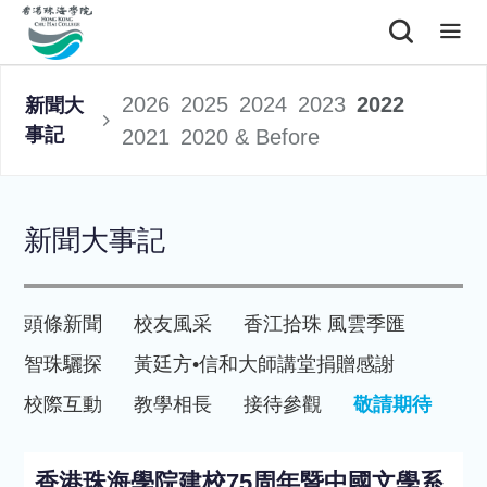
2026
2025
2024
2023
2022
新聞大
事記
2021
2020 & Before
新聞大事記
頭條新聞
校友風采
香江拾珠 風雲季匯
智珠驪探
黃廷方•信和大師講堂
捐贈感謝
校際互動
教學相長
接待參觀
敬請期待
香港珠海學院建校75周年暨中國文學系