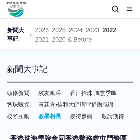
2026
2025
2024
2023
2022
新聞大
事記
2021
2020 & Before
新聞大事記
頭條新聞
校友風采
香江拾珠 風雲季匯
智珠驪探
黃廷方•信和大師講堂
捐贈感謝
校際互動
教學相長
接待參觀
敬請期待
香港珠海學院會同香港警務處屯門警區