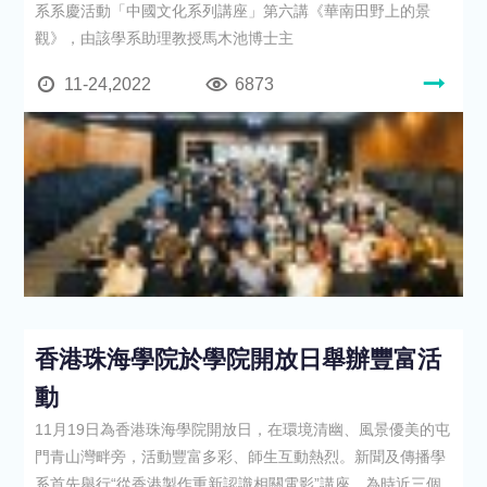
系系慶活動「中國文化系列講座」第六講《華南田野上的景
觀》，由該學系助理教授馬木池博士主
11-24,2022
6873
香港珠海學院於學院開放日舉辦豐富活
動
11月19日為香港珠海學院開放日，在環境清幽、風景優美的屯
門青山灣畔旁，活動豐富多彩、師生互動熱烈。新聞及傳播學
系首先舉行“從香港製作重新認識相關電影”講座，為時近三個